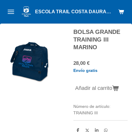
Ir
ESCOLA TRAIL COSTA DAURADA
al
contenido
principal
BOLSA GRANDE
TRAINING III
MARINO
28,00 €
Envío gratis
Añadir al carrito
Número de artículo:
TRAINING III
C
C
C
C