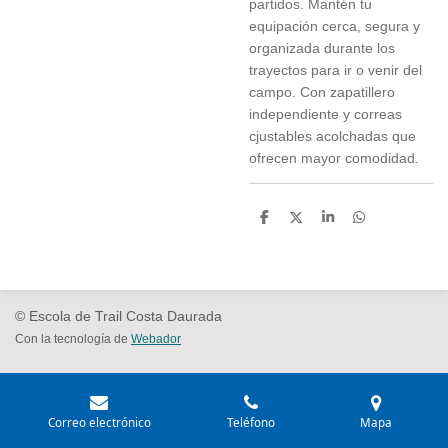
partidos. Mantén tu
equipación cerca, segura y
organizada durante los
trayectos para ir o venir del
campo. Con zapatillero
independiente y correas
cjustables acolchadas que
ofrecen mayor comodidad.
C
C
C
C
o
o
o
o
m
m
m
m
p
p
p
p
a
a
a
a
r
r
r
r
t
t
t
t
© Escola de Trail Costa Daurada
i
i
i
i
r
r
r
r
Con la tecnología de
Webador
Correo electrónico
Teléfono
Mapa