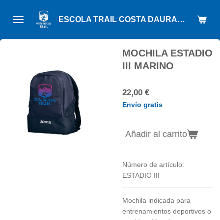
Ir
ESCOLA TRAIL COSTA DAURADA
al
contenido
principal
MOCHILA ESTADIO
III MARINO
22,00 €
Envío gratis
Añadir al carrito
Número de artículo:
ESTADIO III
Mochila indicada para
entrenamientos deportivos o