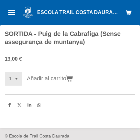
Ir
ESCOLA TRAIL COSTA DAURADA
al
contenido
principal
SORTIDA - Puig de la Cabrafiga (Sense
assegurança de muntanya)
13,00 €
Añadir al carrito
C
C
C
C
o
o
o
o
m
m
m
m
p
p
p
p
a
a
a
a
r
r
r
r
t
t
t
t
© Escola de Trail Costa Daurada
i
i
i
i