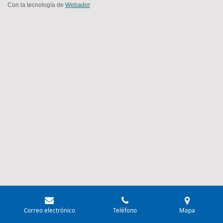
r
r
r
r
Con la tecnología de
Webador
Correo electrónico
Teléfono
Mapa