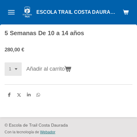
Ir
ESCOLA TRAIL COSTA DAURADA
al
contenido
principal
5 Semanas De 10 a 14 años
280,00 €
Añadir al carrito
C
C
C
C
o
o
o
o
m
m
m
m
p
p
p
p
a
a
a
a
r
r
r
r
t
t
t
t
© Escola de Trail Costa Daurada
i
i
i
i
r
r
r
r
Con la tecnología de
Webador