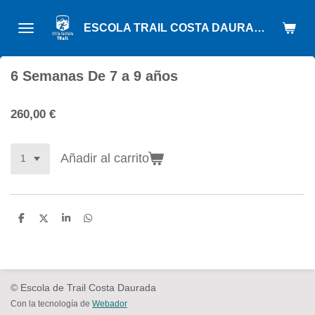
Ir
ESCOLA TRAIL COSTA DAURADA
al
contenido
principal
6 Semanas De 7 a 9 años
260,00 €
Añadir al carrito
C
C
C
C
o
o
o
o
m
m
m
m
p
p
p
p
a
a
a
a
r
r
r
r
t
t
t
t
© Escola de Trail Costa Daurada
i
i
i
i
r
r
r
r
Con la tecnología de
Webador